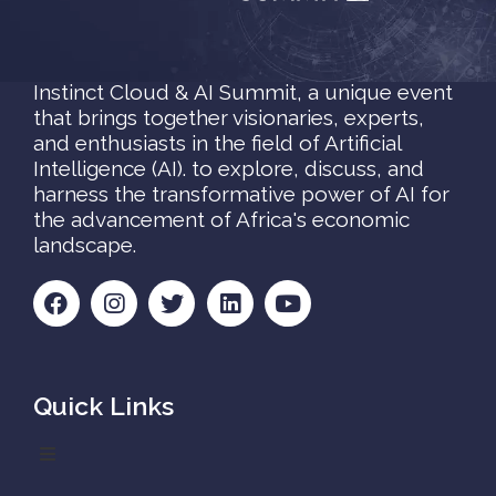
Instinct Cloud & AI Summit, a unique event
that brings together visionaries, experts,
and enthusiasts in the field of Artificial
Intelligence (AI). to explore, discuss, and
harness the transformative power of AI for
the advancement of Africa's economic
landscape.
Quick Links