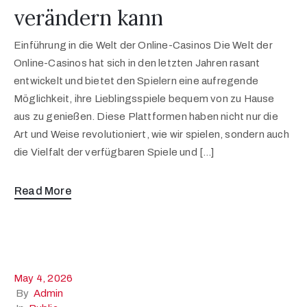
verändern kann
Einführung in die Welt der Online-Casinos Die Welt der
Online-Casinos hat sich in den letzten Jahren rasant
entwickelt und bietet den Spielern eine aufregende
Möglichkeit, ihre Lieblingsspiele bequem von zu Hause
aus zu genießen. Diese Plattformen haben nicht nur die
Art und Weise revolutioniert, wie wir spielen, sondern auch
die Vielfalt der verfügbaren Spiele und […]
Read More
May 4, 2026
By
Admin