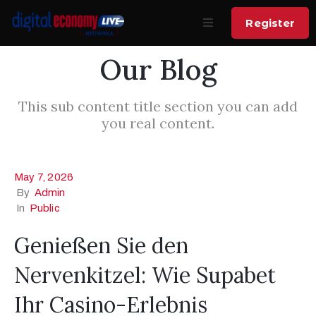
Register
Our Blog
Home
Home
About
About
This sub content title section you can add
you real content.
Summit
Call for
Pitch AI
Speakers
Product
May 7, 2026
Venue
By
Admin
Speakers
In
Public
Sponsors
Sponsors
Genießen Sie den
News
Contact
Nervenkitzel: Wie Supabet
Contact
Ihr Casino-Erlebnis