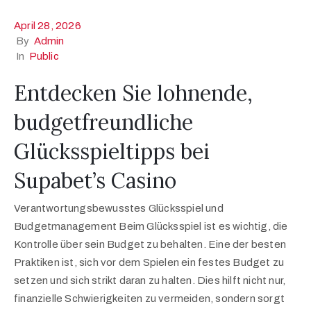
April 28, 2026
By
Admin
In
Public
Entdecken Sie lohnende,
budgetfreundliche
Glücksspieltipps bei
Supabet’s Casino
Verantwortungsbewusstes Glücksspiel und
Budgetmanagement Beim Glücksspiel ist es wichtig, die
Kontrolle über sein Budget zu behalten. Eine der besten
Praktiken ist, sich vor dem Spielen ein festes Budget zu
setzen und sich strikt daran zu halten. Dies hilft nicht nur,
finanzielle Schwierigkeiten zu vermeiden, sondern sorgt