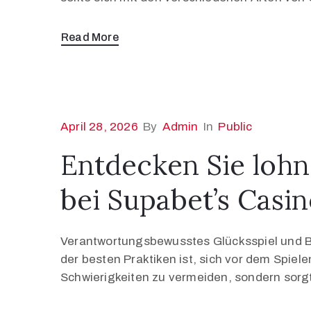
Read More
April 28, 2026
By
Admin
In
Public
Entdecken Sie lohn
bei Supabet’s Casi
Verantwortungsbewusstes Glücksspiel und Bu
der besten Praktiken ist, sich vor dem Spielen
Schwierigkeiten zu vermeiden, sondern sorgt 