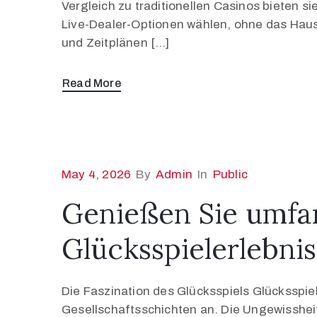
Vergleich zu traditionellen Casinos bieten s
Live-Dealer-Optionen wählen, ohne das Haus 
und Zeitplänen […]
Read More
May 4, 2026
By
Admin
In
Public
Genießen Sie umfan
Glücksspielerlebni
Die Faszination des Glücksspiels Glücksspie
Gesellschaftsschichten an. Die Ungewissheit 