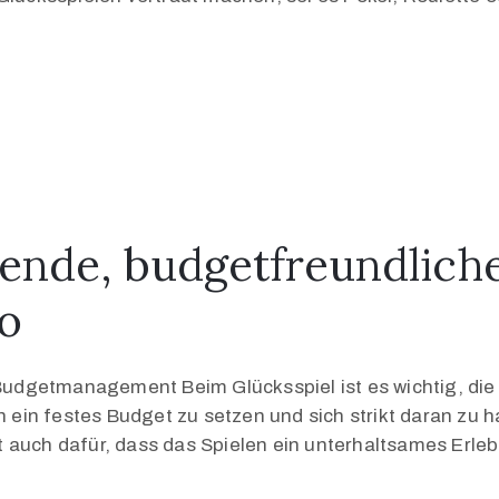
ende, budgetfreundliche
no
dgetmanagement Beim Glücksspiel ist es wichtig, die K
 ein festes Budget zu setzen und sich strikt daran zu halt
auch dafür, dass das Spielen ein unterhaltsames Erlebn