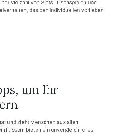
iner Vielzahl von Slots, Tischspielen und
lverhalten, das den individuellen Vorlieben
ps, um Ihr
sern
mat und zieht Menschen aus allen
influssen, bieten ein unvergleichliches