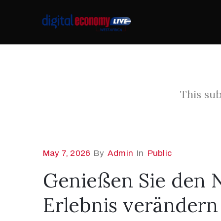
This sub
May 7, 2026
By
Admin
In
Public
Genießen Sie den N
Erlebnis verändern