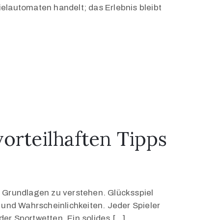
ielautomaten handelt; das Erlebnis bleibt
vorteilhaften Tipps
ie Grundlagen zu verstehen. Glücksspiel
 und Wahrscheinlichkeiten. Jeder Spieler
der Sportwetten. Ein solides […]