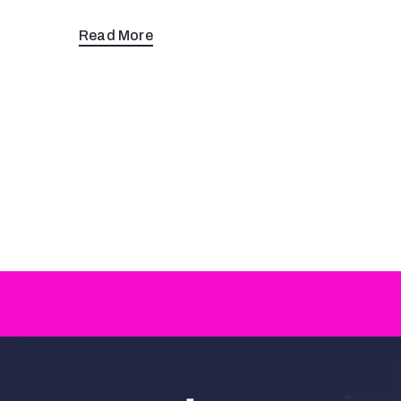
Read More