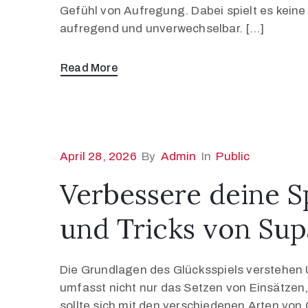
Gefühl von Aufregung. Dabei spielt es keine 
aufregend und unverwechselbar. […]
Read More
April 28, 2026
By
Admin
In
Public
Verbessere deine Sp
und Tricks von Sup
Die Grundlagen des Glücksspiels verstehen Um
umfasst nicht nur das Setzen von Einsätzen,
sollte sich mit den verschiedenen Arten von 