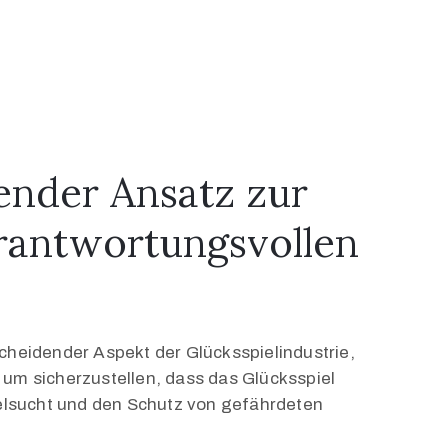
ender Ansatz zur
rantwortungsvollen
cheidender Aspekt der Glücksspielindustrie,
, um sicherzustellen, dass das Glücksspiel
ielsucht und den Schutz von gefährdeten