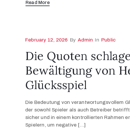
Read More
February 12, 2026
By
Admin
In
Public
Die Quoten schlage
Bewältigung von H
Glücksspiel
Die Bedeutung von verantwortungsvollem Glüc
der sowohl Spieler als auch Betreiber betrif
sicher und in einem kontrollierten Rahmen e
Spielern, um negative […]