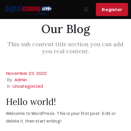
Register
Our Blog
Home
Home
About
About
This sub content title section you can add
you real content.
Summit
Call for
Pitch AI
Speakers
Product
November 23, 2022
Venue
By
Admin
Speakers
In
Uncategorized
Sponsors
Sponsors
Hello world!
News
Contact
Welcome to WordPress. This is your first post. Edit or
Contact
delete it, then start writing!